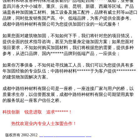
蚀材料和研发各种特殊用途胶黏剂产品地处西南******成都，业务覆
盖四川各大中小城市、重庆、云南、昆明、新疆、西藏等区域。产品
涵盖各种加固施工材料、施工设备及施工配件，品牌有威士邦等aa进口
品牌，同时批发销售国产高、中、低端品牌，为客户提供全面参考。
成都中路特种材料有限公司为您提供加固行业的一站式服务！
如果您面对建筑物加固，不知如何下手，我们将针对您的项目情况，
提供全面的技术指导咨询，甚至为您量身定做加固方案；如果您面对
项目要求，不知如何购买加固材料，我们将根据您的需要，提供多种
参考，从进口品牌、国内******品牌到低端产品，一应俱全；
如果你万事俱备，不知何处寻找施工人员，我们可以为您提供具有多
年加固经验的专业队伍；
中路特种材料
******于为客户提供*********
的建筑物加固解决方案。
成都中路特种材料有限公司是一座桥，一座连接厂家与用户的桥，以
质量求生存，以信誉图发展，成都中路特种材料有限公司期望用真挚
的服务筑起一座客户信任之桥。
科技创新 锐意进取 追求******！
热忱欢迎业内专业人士加盟合作！
蜀ICP备2021006328号-1
版权所有 2002-2012