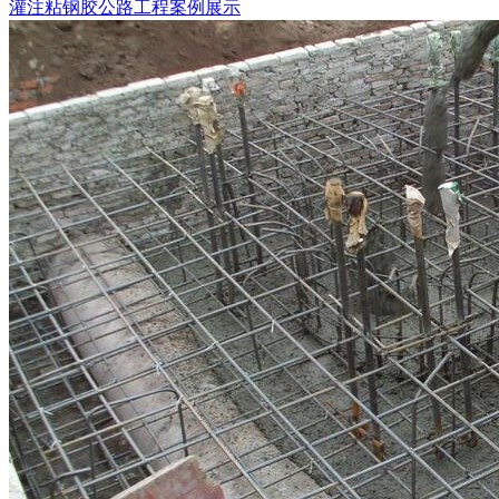
灌注粘钢胶公路工程案例展示