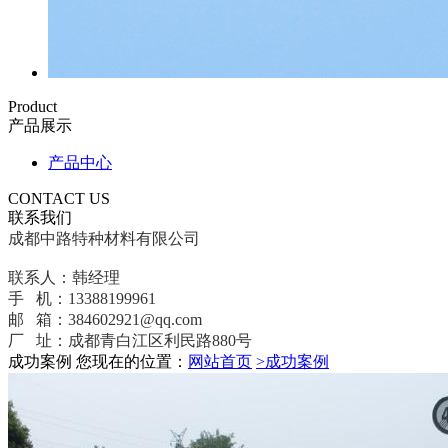
Product
产品展示
产品中心
CONTACT US
联系我们
成都中路特种材料有限公司
联系人：韩经理
手 机：13388199961
邮 箱：384602921@qq.com
厂 址：成都青白江区利民路880号
成功案例
您现在的位置：
网站首页
>成功案例